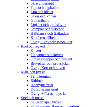
Skrivunderlägg
Tejp och tejphållare
Lim och klister
Saxar och knivar
Gummiband
Linjaler och gradskivor
Stämplar och tillbehör
Häftmassa och fästkuddar
Konferenstillbehör
Övrigt Skrivbordsprodukter
Kort och kuvert
Kuvert
Finpapper och kuvert
Omslagspapper och present
Brevpåsar och provsäckar
Övrigt Kort och kuvert
Måla och pyssla
Färgläggning
Ritblock
Hobbymaterial
Konstnärsmaterial
Övrigt Måla och pyssla
Spel och pussel
Sällskapsspel Vuxen
Sällskapsspel Barn och ungdom