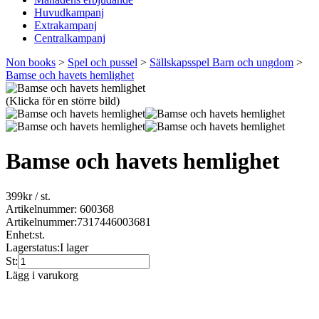
Huvudkampanj
Extrakampanj
Centralkampanj
Non books
>
Spel och pussel
>
Sällskapsspel Barn och ungdom
>
Bamse och havets hemlighet
(Klicka för en större bild)
Bamse och havets hemlighet
399
kr
/ st.
Artikelnummer: 600368
Artikelnummer:
7317446003681
Enhet:
st.
Lagerstatus:
I lager
St:
Lägg i varukorg