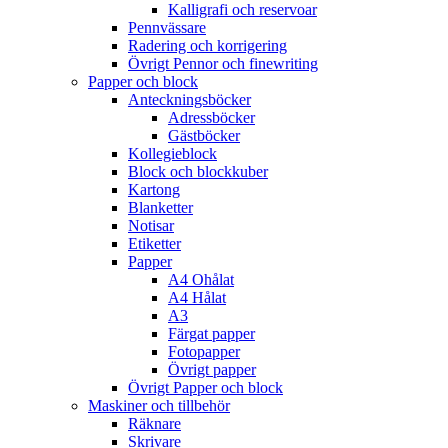
Kalligrafi och reservoar
Pennvässare
Radering och korrigering
Övrigt Pennor och finewriting
Papper och block
Anteckningsböcker
Adressböcker
Gästböcker
Kollegieblock
Block och blockkuber
Kartong
Blanketter
Notisar
Etiketter
Papper
A4 Ohålat
A4 Hålat
A3
Färgat papper
Fotopapper
Övrigt papper
Övrigt Papper och block
Maskiner och tillbehör
Räknare
Skrivare