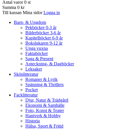
Antal varor
0
st
Summa
0 kr
Till kassan
Mina sidor
Logga in
Barn- & Ungdom
Pekböcker 0-3 år
Bilderböcker 3-6 år
Kapitelböcker 6-9 år
Bokslukaren 9-12 år
Unga vuxna
Faktaböcker
Saga & Present
Anteckning- & Dagböcker
Leksaker
Skönlitteratur
Romaner & Lyrik
Spänning & Thrillers
Pocket
Facklitteratur
Djur, Natur & Trädgård
Ekonomi & Samhälle
Foto, Konst & Teater
Hantverk & Hobby
Historia
Hälsa, Sport & Fritid