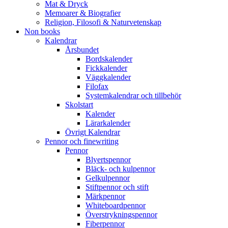
Mat & Dryck
Memoarer & Biografier
Religion, Filosofi & Naturvetenskap
Non books
Kalendrar
Årsbundet
Bordskalender
Fickkalender
Väggkalender
Filofax
Systemkalendrar och tillbehör
Skolstart
Kalender
Lärarkalender
Övrigt Kalendrar
Pennor och finewriting
Pennor
Blyertspennor
Bläck- och kulpennor
Gelkulpennor
Stiftpennor och stift
Märkpennor
Whiteboardpennor
Överstrykningspennor
Fiberpennor