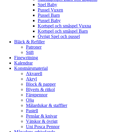
Spel Baby
Pussel Vuxen
Pussel Barn
Pussel Baby
Kortspel och småspel Vuxna
Kortspel och småspel Barn
Övrigt Spel och pussel
Bläck & Refiller
Patroner
Stift
Finewritning
Kalendrar
Konstnärsmaterial
Akvarell
Akryl
Block & papper
Blyerts & ritkol
Färgpennor
Olja
Målardukar & stafflier
Pastell
Penslar & knivar
Vätskor & övrigt
Uni Posca Pennor
Månadens erbjudande