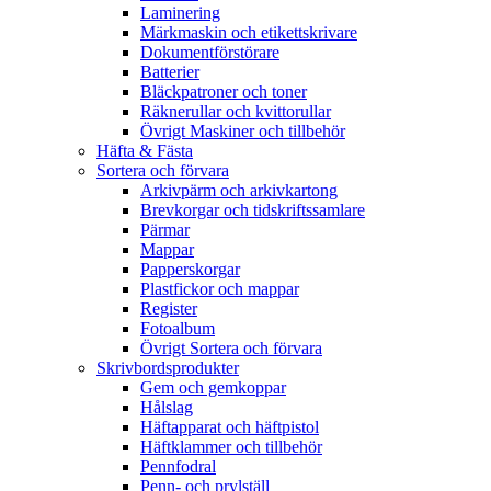
Laminering
Märkmaskin och etikettskrivare
Dokumentförstörare
Batterier
Bläckpatroner och toner
Räknerullar och kvittorullar
Övrigt Maskiner och tillbehör
Häfta & Fästa
Sortera och förvara
Arkivpärm och arkivkartong
Brevkorgar och tidskriftssamlare
Pärmar
Mappar
Papperskorgar
Plastfickor och mappar
Register
Fotoalbum
Övrigt Sortera och förvara
Skrivbordsprodukter
Gem och gemkoppar
Hålslag
Häftapparat och häftpistol
Häftklammer och tillbehör
Pennfodral
Penn- och prylställ