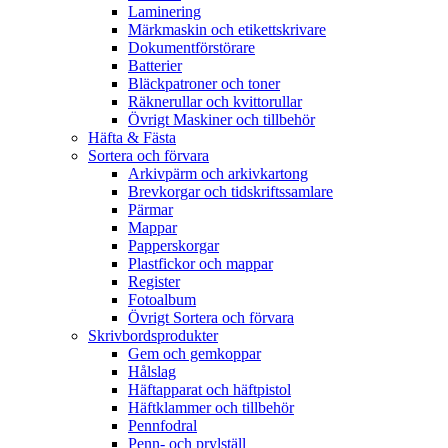
Laminering
Märkmaskin och etikettskrivare
Dokumentförstörare
Batterier
Bläckpatroner och toner
Räknerullar och kvittorullar
Övrigt Maskiner och tillbehör
Häfta & Fästa
Sortera och förvara
Arkivpärm och arkivkartong
Brevkorgar och tidskriftssamlare
Pärmar
Mappar
Papperskorgar
Plastfickor och mappar
Register
Fotoalbum
Övrigt Sortera och förvara
Skrivbordsprodukter
Gem och gemkoppar
Hålslag
Häftapparat och häftpistol
Häftklammer och tillbehör
Pennfodral
Penn- och prylställ