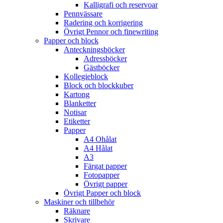
Kalligrafi och reservoar
Pennvässare
Radering och korrigering
Övrigt Pennor och finewriting
Papper och block
Anteckningsböcker
Adressböcker
Gästböcker
Kollegieblock
Block och blockkuber
Kartong
Blanketter
Notisar
Etiketter
Papper
A4 Ohålat
A4 Hålat
A3
Färgat papper
Fotopapper
Övrigt papper
Övrigt Papper och block
Maskiner och tillbehör
Räknare
Skrivare