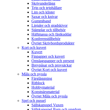
Skrivunderlägg
Tejp och tejphållare
Lim och klister
Saxar och knivar
Gummiband
Linjaler och gradskivor
Stämplar och tillbehör
Häftmassa och fästkuddar
Konferenstillbehör
Övrigt Skrivbordsprodukter
Kort och kuvert
Kuvert
Finpapper och kuvert
Omslagspapper och present
Brevpåsar och provsäckar
Övrigt Kort och kuvert
Måla och pyssla
Färgläggning
Ritblock
Hobbymaterial
Konstnärsmaterial
Övrigt Måla och pyssla
Spel och pussel
Sällskapsspel Vuxen
Sällskapsspel Barn och ungdom