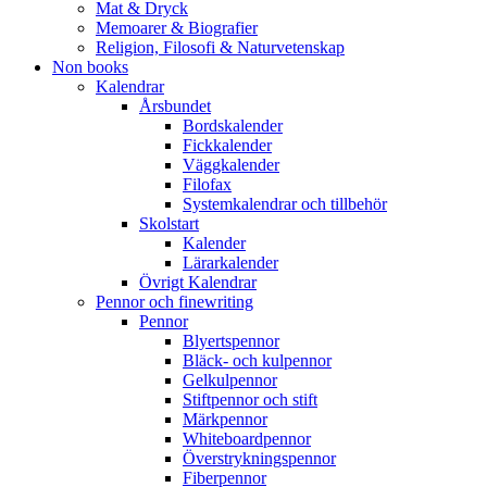
Mat & Dryck
Memoarer & Biografier
Religion, Filosofi & Naturvetenskap
Non books
Kalendrar
Årsbundet
Bordskalender
Fickkalender
Väggkalender
Filofax
Systemkalendrar och tillbehör
Skolstart
Kalender
Lärarkalender
Övrigt Kalendrar
Pennor och finewriting
Pennor
Blyertspennor
Bläck- och kulpennor
Gelkulpennor
Stiftpennor och stift
Märkpennor
Whiteboardpennor
Överstrykningspennor
Fiberpennor