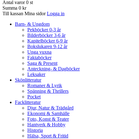
Antal varor
0
st
Summa
0 kr
Till kassan
Mina sidor
Logga in
Barn- & Ungdom
Pekböcker 0-3 år
Bilderböcker 3-6 år
Kapitelböcker 6-9 år
Bokslukaren 9-12 år
Unga vuxna
Faktaböcker
Saga & Present
Anteckning- & Dagböcker
Leksaker
Skönlitteratur
Romaner & Lyrik
Spänning & Thrillers
Pocket
Facklitteratur
Djur, Natur & Trädgård
Ekonomi & Samhälle
Foto, Konst & Teater
Hantverk & Hobby
Historia
Hälsa, Sport & Fritid