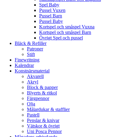
Spel Baby
Pussel Vuxen
Pussel Barn
Pussel Baby
Kortspel och småspel Vuxna
Kortspel och småspel Barn
Övrigt Spel och pussel
Bläck & Refiller
Patroner
Stift
Finewritning
Kalendrar
Konstnärsmaterial
Akvarell
Akryl
Block & papper
Blyerts & ritkol
Färgpennor
Olja
Målardukar & stafflier
Pastell
Penslar & knivar
Vätskor & övrigt
Uni Posca Pennor
Månadens erbjudande