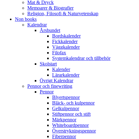
Mat & Dryck
Memoarer & Biografier
Religion, Filosofi & Naturvetenskap
Non books
Kalendrar
Årsbundet
Bordskalender
Fickkalender
Väggkalender
Filofax
Systemkalendrar och tillbehör
Skolstart
Kalender
Lärarkalender
Övrigt Kalendrar
Pennor och finewriting
Pennor
Blyertspennor
Bläck- och kulpennor
Gelkulpennor
Stiftpennor och stift
Märkpennor
Whiteboardpennor
Överstrykningspennor
Fiberpennor