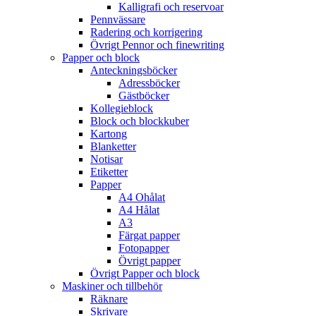
Kalligrafi och reservoar
Pennvässare
Radering och korrigering
Övrigt Pennor och finewriting
Papper och block
Anteckningsböcker
Adressböcker
Gästböcker
Kollegieblock
Block och blockkuber
Kartong
Blanketter
Notisar
Etiketter
Papper
A4 Ohålat
A4 Hålat
A3
Färgat papper
Fotopapper
Övrigt papper
Övrigt Papper och block
Maskiner och tillbehör
Räknare
Skrivare