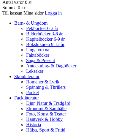
Antal varor
0
st
Summa
0 kr
Till kassan
Mina sidor
Logga in
Barn- & Ungdom
Pekböcker 0-3 år
Bilderböcker 3-6 år
Kapitelböcker 6-9 år
Bokslukaren 9-12 år
Unga vuxna
Faktaböcker
Saga & Present
Anteckning- & Dagböcker
Leksaker
Skönlitteratur
Romaner & Lyrik
Spänning & Thrillers
Pocket
Facklitteratur
Djur, Natur & Trädgård
Ekonomi & Samhälle
Foto, Konst & Teater
Hantverk & Hobby
Historia
Hälsa, Sport & Fritid