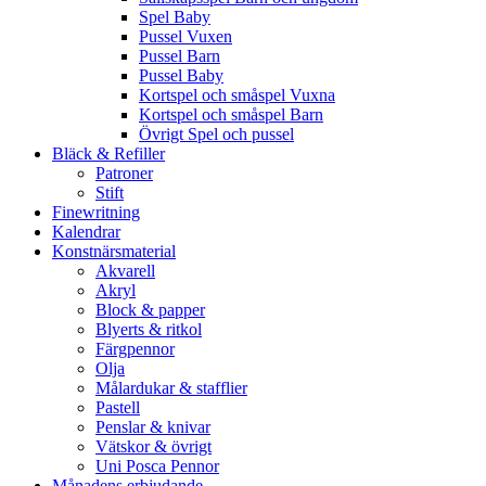
Spel Baby
Pussel Vuxen
Pussel Barn
Pussel Baby
Kortspel och småspel Vuxna
Kortspel och småspel Barn
Övrigt Spel och pussel
Bläck & Refiller
Patroner
Stift
Finewritning
Kalendrar
Konstnärsmaterial
Akvarell
Akryl
Block & papper
Blyerts & ritkol
Färgpennor
Olja
Målardukar & stafflier
Pastell
Penslar & knivar
Vätskor & övrigt
Uni Posca Pennor
Månadens erbjudande