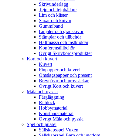
Skrivunderlägg
Tejp och tejphållare
Lim och klister
Saxar och knivar
Gummiband
Linjaler och gradskivor
Stämplar och tillbehör
Häftmassa och fästkuddar
Konferenstillbehör
Övrigt Skrivbordsprodukter
Kort och kuvert
Kuvert
Finpapper och kuvert
Omslagspapper och present
Brevpåsar och provsäckar
Övrigt Kort och kuvert
Måla och pyssla
Färgläggning
Ritblock
Hobbymaterial
Konstnärsmaterial
Övrigt Måla och pyssla
Spel och pussel
Sällskapsspel Vuxen
Sällskapsspel Barn och ungdom