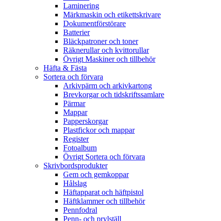
Laminering
Märkmaskin och etikettskrivare
Dokumentförstörare
Batterier
Bläckpatroner och toner
Räknerullar och kvittorullar
Övrigt Maskiner och tillbehör
Häfta & Fästa
Sortera och förvara
Arkivpärm och arkivkartong
Brevkorgar och tidskriftssamlare
Pärmar
Mappar
Papperskorgar
Plastfickor och mappar
Register
Fotoalbum
Övrigt Sortera och förvara
Skrivbordsprodukter
Gem och gemkoppar
Hålslag
Häftapparat och häftpistol
Häftklammer och tillbehör
Pennfodral
Penn- och prylställ