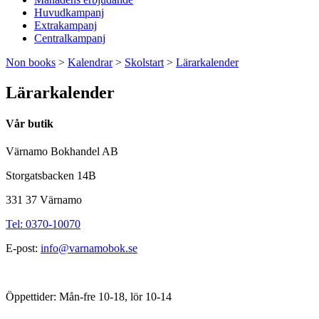
Huvudkampanj
Extrakampanj
Centralkampanj
Non books
>
Kalendrar
>
Skolstart
>
Lärarkalender
Lärarkalender
Vår butik
Värnamo Bokhandel AB
Storgatsbacken 14B
331 37 Värnamo
Tel: 0370-10070
E-post:
info@varnamobok.se
Öppettider: Mån-fre 10-18, lör 10-14