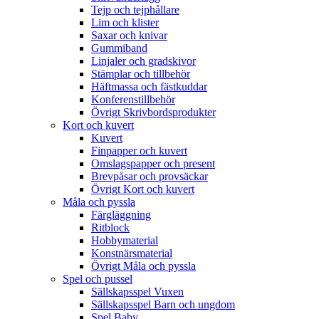
Tejp och tejphållare
Lim och klister
Saxar och knivar
Gummiband
Linjaler och gradskivor
Stämplar och tillbehör
Häftmassa och fästkuddar
Konferenstillbehör
Övrigt Skrivbordsprodukter
Kort och kuvert
Kuvert
Finpapper och kuvert
Omslagspapper och present
Brevpåsar och provsäckar
Övrigt Kort och kuvert
Måla och pyssla
Färgläggning
Ritblock
Hobbymaterial
Konstnärsmaterial
Övrigt Måla och pyssla
Spel och pussel
Sällskapsspel Vuxen
Sällskapsspel Barn och ungdom
Spel Baby