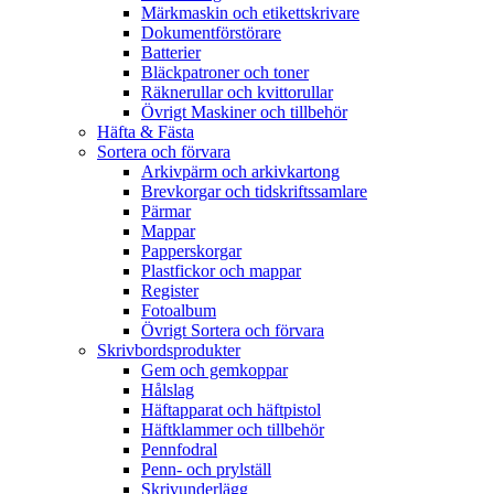
Märkmaskin och etikettskrivare
Dokumentförstörare
Batterier
Bläckpatroner och toner
Räknerullar och kvittorullar
Övrigt Maskiner och tillbehör
Häfta & Fästa
Sortera och förvara
Arkivpärm och arkivkartong
Brevkorgar och tidskriftssamlare
Pärmar
Mappar
Papperskorgar
Plastfickor och mappar
Register
Fotoalbum
Övrigt Sortera och förvara
Skrivbordsprodukter
Gem och gemkoppar
Hålslag
Häftapparat och häftpistol
Häftklammer och tillbehör
Pennfodral
Penn- och prylställ
Skrivunderlägg