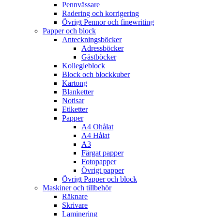
Pennvässare
Radering och korrigering
Övrigt Pennor och finewriting
Papper och block
Anteckningsböcker
Adressböcker
Gästböcker
Kollegieblock
Block och blockkuber
Kartong
Blanketter
Notisar
Etiketter
Papper
A4 Ohålat
A4 Hålat
A3
Färgat papper
Fotopapper
Övrigt papper
Övrigt Papper och block
Maskiner och tillbehör
Räknare
Skrivare
Laminering