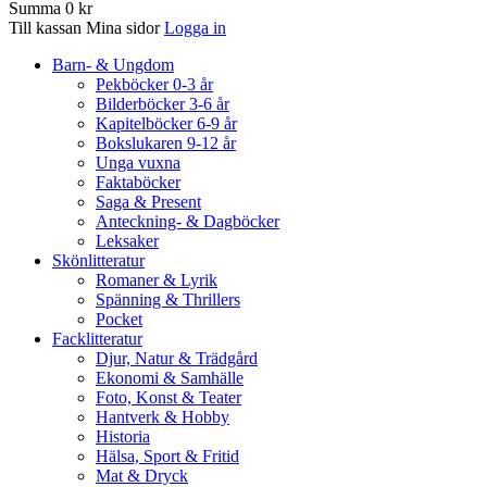
Summa
0 kr
Till kassan
Mina sidor
Logga in
Barn- & Ungdom
Pekböcker 0-3 år
Bilderböcker 3-6 år
Kapitelböcker 6-9 år
Bokslukaren 9-12 år
Unga vuxna
Faktaböcker
Saga & Present
Anteckning- & Dagböcker
Leksaker
Skönlitteratur
Romaner & Lyrik
Spänning & Thrillers
Pocket
Facklitteratur
Djur, Natur & Trädgård
Ekonomi & Samhälle
Foto, Konst & Teater
Hantverk & Hobby
Historia
Hälsa, Sport & Fritid
Mat & Dryck