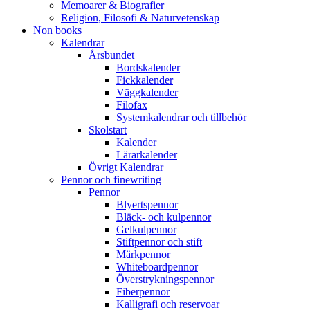
Memoarer & Biografier
Religion, Filosofi & Naturvetenskap
Non books
Kalendrar
Årsbundet
Bordskalender
Fickkalender
Väggkalender
Filofax
Systemkalendrar och tillbehör
Skolstart
Kalender
Lärarkalender
Övrigt Kalendrar
Pennor och finewriting
Pennor
Blyertspennor
Bläck- och kulpennor
Gelkulpennor
Stiftpennor och stift
Märkpennor
Whiteboardpennor
Överstrykningspennor
Fiberpennor
Kalligrafi och reservoar