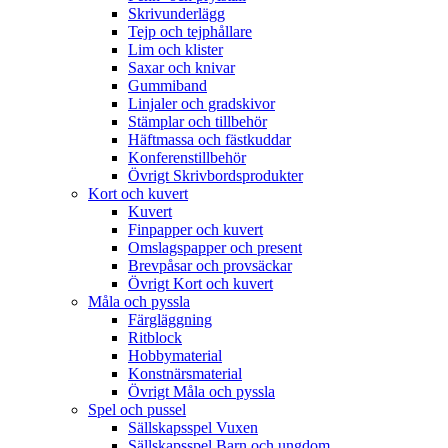
Skrivunderlägg
Tejp och tejphållare
Lim och klister
Saxar och knivar
Gummiband
Linjaler och gradskivor
Stämplar och tillbehör
Häftmassa och fästkuddar
Konferenstillbehör
Övrigt Skrivbordsprodukter
Kort och kuvert
Kuvert
Finpapper och kuvert
Omslagspapper och present
Brevpåsar och provsäckar
Övrigt Kort och kuvert
Måla och pyssla
Färgläggning
Ritblock
Hobbymaterial
Konstnärsmaterial
Övrigt Måla och pyssla
Spel och pussel
Sällskapsspel Vuxen
Sällskapsspel Barn och ungdom