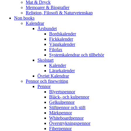
Mat & Dryck
Memoarer & Biografier
Religion, Filosofi & Naturvetenskap
Non books
Kalendrar
Årsbundet
Bordskalender
Fickkalender
Väggkalender
Filofax
Systemkalendrar och tillbehör
Skolstart
Kalender
Lärarkalender
Övrigt Kalendrar
Pennor och finewriting
Pennor
Blyertspennor
Bläck- och kulpennor
Gelkulpennor
Stiftpennor och stift
Märkpennor
Whiteboardpennor
Överstrykningspennor
Fiberpennor