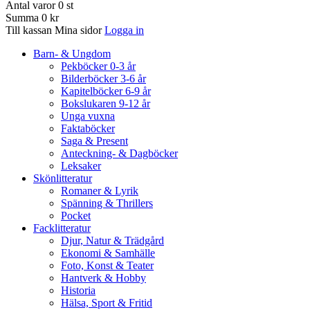
Antal varor
0
st
Summa
0 kr
Till kassan
Mina sidor
Logga in
Barn- & Ungdom
Pekböcker 0-3 år
Bilderböcker 3-6 år
Kapitelböcker 6-9 år
Bokslukaren 9-12 år
Unga vuxna
Faktaböcker
Saga & Present
Anteckning- & Dagböcker
Leksaker
Skönlitteratur
Romaner & Lyrik
Spänning & Thrillers
Pocket
Facklitteratur
Djur, Natur & Trädgård
Ekonomi & Samhälle
Foto, Konst & Teater
Hantverk & Hobby
Historia
Hälsa, Sport & Fritid