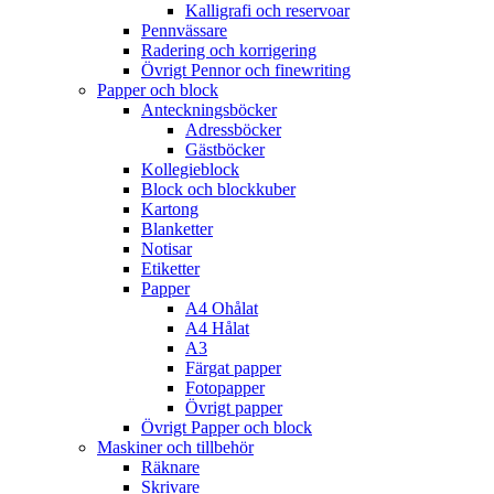
Kalligrafi och reservoar
Pennvässare
Radering och korrigering
Övrigt Pennor och finewriting
Papper och block
Anteckningsböcker
Adressböcker
Gästböcker
Kollegieblock
Block och blockkuber
Kartong
Blanketter
Notisar
Etiketter
Papper
A4 Ohålat
A4 Hålat
A3
Färgat papper
Fotopapper
Övrigt papper
Övrigt Papper och block
Maskiner och tillbehör
Räknare
Skrivare