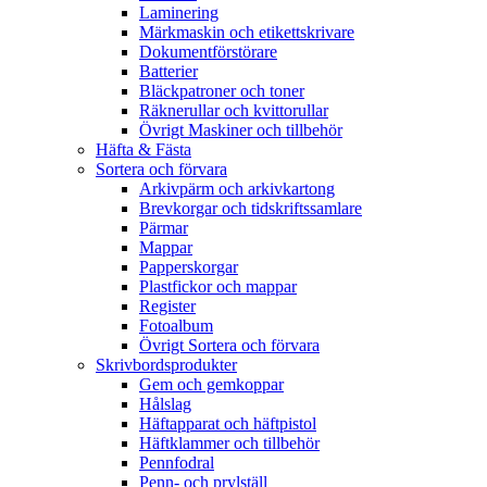
Laminering
Märkmaskin och etikettskrivare
Dokumentförstörare
Batterier
Bläckpatroner och toner
Räknerullar och kvittorullar
Övrigt Maskiner och tillbehör
Häfta & Fästa
Sortera och förvara
Arkivpärm och arkivkartong
Brevkorgar och tidskriftssamlare
Pärmar
Mappar
Papperskorgar
Plastfickor och mappar
Register
Fotoalbum
Övrigt Sortera och förvara
Skrivbordsprodukter
Gem och gemkoppar
Hålslag
Häftapparat och häftpistol
Häftklammer och tillbehör
Pennfodral
Penn- och prylställ