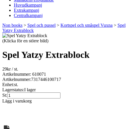
Huvudkampanj
Extrakampanj
Centralkampanj
Non books
>
Spel och pussel
>
Kortspel och småspel Vuxna
>
Spel
Yatzy Extrablock
(Klicka för en större bild)
Spel Yatzy Extrablock
29
kr
/ st.
Artikelnummer: 610071
Artikelnummer:
7317446100717
Enhet:
st.
Lagerstatus:
I lager
St:
Lägg i varukorg