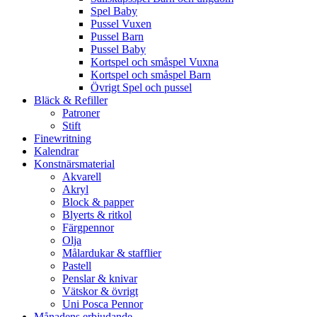
Spel Baby
Pussel Vuxen
Pussel Barn
Pussel Baby
Kortspel och småspel Vuxna
Kortspel och småspel Barn
Övrigt Spel och pussel
Bläck & Refiller
Patroner
Stift
Finewritning
Kalendrar
Konstnärsmaterial
Akvarell
Akryl
Block & papper
Blyerts & ritkol
Färgpennor
Olja
Målardukar & stafflier
Pastell
Penslar & knivar
Vätskor & övrigt
Uni Posca Pennor
Månadens erbjudande