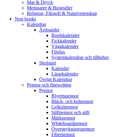
Mat & Dryck
Memoarer & Biografier
Religion, Filosofi & Naturvetenskap
Non books
Kalendrar
Årsbundet
Bordskalender
Fickkalender
Väggkalender
Filofax
Systemkalendrar och tillbehör
Skolstart
Kalender
Lärarkalender
Övrigt Kalendrar
Pennor och finewriting
Pennor
Blyertspennor
Bläck- och kulpennor
Gelkulpennor
Stiftpennor och stift
Märkpennor
Whiteboardpennor
Överstrykningspennor
Fiberpennor