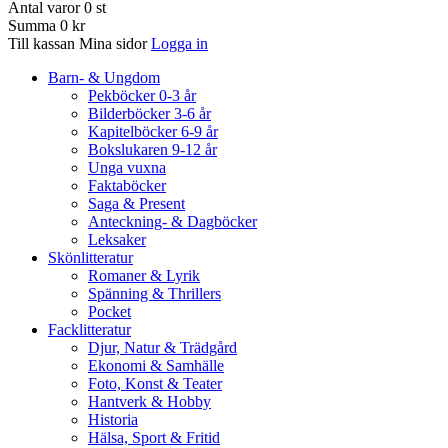
Antal varor
0
st
Summa
0 kr
Till kassan
Mina sidor
Logga in
Barn- & Ungdom
Pekböcker 0-3 år
Bilderböcker 3-6 år
Kapitelböcker 6-9 år
Bokslukaren 9-12 år
Unga vuxna
Faktaböcker
Saga & Present
Anteckning- & Dagböcker
Leksaker
Skönlitteratur
Romaner & Lyrik
Spänning & Thrillers
Pocket
Facklitteratur
Djur, Natur & Trädgård
Ekonomi & Samhälle
Foto, Konst & Teater
Hantverk & Hobby
Historia
Hälsa, Sport & Fritid