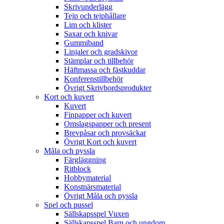
Skrivunderlägg
Tejp och tejphållare
Lim och klister
Saxar och knivar
Gummiband
Linjaler och gradskivor
Stämplar och tillbehör
Häftmassa och fästkuddar
Konferenstillbehör
Övrigt Skrivbordsprodukter
Kort och kuvert
Kuvert
Finpapper och kuvert
Omslagspapper och present
Brevpåsar och provsäckar
Övrigt Kort och kuvert
Måla och pyssla
Färgläggning
Ritblock
Hobbymaterial
Konstnärsmaterial
Övrigt Måla och pyssla
Spel och pussel
Sällskapsspel Vuxen
Sällskapsspel Barn och ungdom