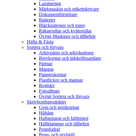
Laminering
Märkmaskin och etikettskrivare
Dokumentförstörare
Batterier
Bläckpatroner och toner
Räknerullar och kvittorullar
Övrigt Maskiner och tillbehör
Häfta & Fästa
Sortera och förvara
Arkivpärm och arkivkartong
Brevkorgar och tidskriftssamlare
Pärmar
Mappar
Papperskorgar
Plastfickor och mappar
Register
Fotoalbum
Övrigt Sortera och förvara
Skrivbordsprodukter
Gem och gemkoppar
Hålslag
Häftapparat och häftpistol
Häftklammer och tillbehör
Pennfodral
Penn- och prylställ