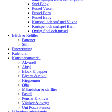
Spel Baby
Pussel Vuxen
Pussel Barn
Pussel Baby
Kortspel och småspel Vuxna
Kortspel och småspel Barn
Övrigt Spel och pussel
Bläck & Refiller
Patroner
Stift
Finewritning
Kalendrar
Konstnärsmaterial
Akvarell
Akryl
Block & papper
Blyerts & ritkol
Färgpennor
Olja
Målardukar & stafflier
Pastell
Penslar & knivar
Vätskor & övrigt
Uni Posca Pennor
Månadens erbjudande