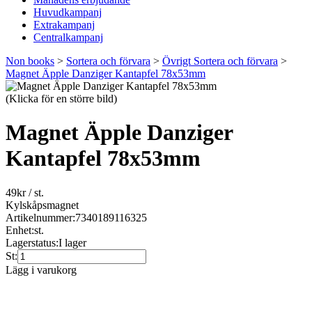
Huvudkampanj
Extrakampanj
Centralkampanj
Non books
>
Sortera och förvara
>
Övrigt Sortera och förvara
>
Magnet Äpple Danziger Kantapfel 78x53mm
(Klicka för en större bild)
Magnet Äpple Danziger
Kantapfel 78x53mm
49
kr
/ st.
Kylskåpsmagnet
Artikelnummer:
7340189116325
Enhet:
st.
Lagerstatus:
I lager
St:
Lägg i varukorg