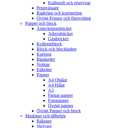
Kalligrafi och reservoar
Pennvässare
Radering och korrigering
Övrigt Pennor och finewriting
Papper och block
Anteckningsböcker
Adressböcker
Gästböcker
Kollegieblock
Block och blockkuber
Kartong
Blanketter
Notisar
Etiketter
Papper
A4 Ohålat
A4 Hålat
A3
Färgat papper
Fotopapper
Övrigt papper
Övrigt Papper och block
Maskiner och tillbehör
Räknare
Skrivare