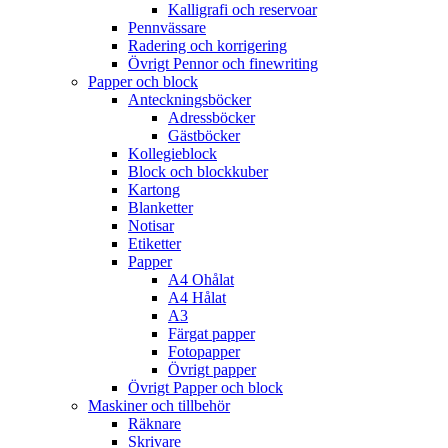
Kalligrafi och reservoar
Pennvässare
Radering och korrigering
Övrigt Pennor och finewriting
Papper och block
Anteckningsböcker
Adressböcker
Gästböcker
Kollegieblock
Block och blockkuber
Kartong
Blanketter
Notisar
Etiketter
Papper
A4 Ohålat
A4 Hålat
A3
Färgat papper
Fotopapper
Övrigt papper
Övrigt Papper och block
Maskiner och tillbehör
Räknare
Skrivare