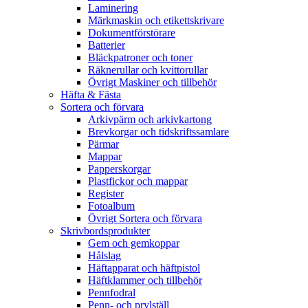
Laminering
Märkmaskin och etikettskrivare
Dokumentförstörare
Batterier
Bläckpatroner och toner
Räknerullar och kvittorullar
Övrigt Maskiner och tillbehör
Häfta & Fästa
Sortera och förvara
Arkivpärm och arkivkartong
Brevkorgar och tidskriftssamlare
Pärmar
Mappar
Papperskorgar
Plastfickor och mappar
Register
Fotoalbum
Övrigt Sortera och förvara
Skrivbordsprodukter
Gem och gemkoppar
Hålslag
Häftapparat och häftpistol
Häftklammer och tillbehör
Pennfodral
Penn- och prylställ