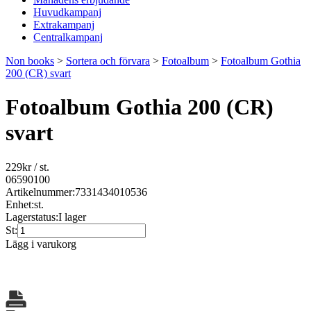
Huvudkampanj
Extrakampanj
Centralkampanj
Non books
>
Sortera och förvara
>
Fotoalbum
>
Fotoalbum Gothia
200 (CR) svart
Fotoalbum Gothia 200 (CR)
svart
229
kr
/ st.
06590100
Artikelnummer:
7331434010536
Enhet:
st.
Lagerstatus:
I lager
St:
Lägg i varukorg