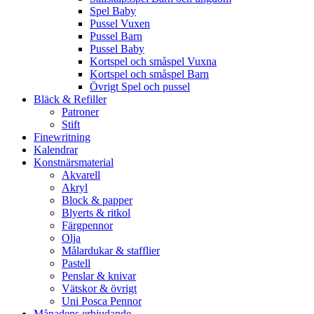
Spel Baby
Pussel Vuxen
Pussel Barn
Pussel Baby
Kortspel och småspel Vuxna
Kortspel och småspel Barn
Övrigt Spel och pussel
Bläck & Refiller
Patroner
Stift
Finewritning
Kalendrar
Konstnärsmaterial
Akvarell
Akryl
Block & papper
Blyerts & ritkol
Färgpennor
Olja
Målardukar & stafflier
Pastell
Penslar & knivar
Vätskor & övrigt
Uni Posca Pennor
Månadens erbjudande