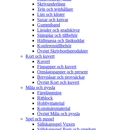
Skrivunderlägg
Tejp och tejphållare
Lim och klister
Saxar och knivar
Gummiband
Linjaler och gradskivor
Stämplar och tillbehör
Häftmassa och fästkuddar
Konferenstillbehör
Övrigt Skrivbordsprodukter
Kort och kuvert
Kuvert
Finpapper och kuvert
Omslagspapper och present
Brevpåsar och provsäckar
Övrigt Kort och kuvert
Måla och pyssla
Färgläggning
Ritblock
Hobbymaterial
Konstnärsmaterial
Övrigt Måla och pyssla
Spel och pussel
Sällskapsspel Vuxen
Sällskapsspel Barn och ungdom