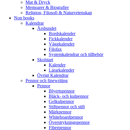
Mat & Dryck
Memoarer & Biografier
Religion, Filosofi & Naturvetenskap
Non books
Kalendrar
Årsbundet
Bordskalender
Fickkalender
Väggkalender
Filofax
Systemkalendrar och tillbehör
Skolstart
Kalender
Lärarkalender
Övrigt Kalendrar
Pennor och finewriting
Pennor
Blyertspennor
Bläck- och kulpennor
Gelkulpennor
Stiftpennor och stift
Märkpennor
Whiteboardpennor
Överstrykningspennor
Fiberpennor