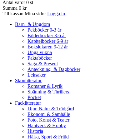
Antal varor
0
st
Summa
0 kr
Till kassan
Mina sidor
Logga in
Barn- & Ungdom
Pekböcker 0-3 år
Bilderböcker 3-6 år
Kapitelböcker 6-9 år
Bokslukaren 9-12 år
Unga vuxna
Faktaböcker
Saga & Present
Anteckning- & Dagböcker
Leksaker
Skönlitteratur
Romaner & Lyrik
Spänning & Thrillers
Pocket
Facklitteratur
Djur, Natur & Trädgård
Ekonomi & Samhälle
Foto, Konst & Teater
Hantverk & Hobby
Historia
Hälsa, Sport & Fritid