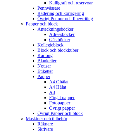
Kalligrafi och reservoar
Pennvässare
Radering och korrigering
Övrigt Pennor och finewriting
Papper och block
Anteckningsböcker
Adressböcker
Gästböcker
Kollegieblock
Block och blockkuber
Kartong
Blanketter
Notisar
Etiketter
Papper
A4 Ohålat
A4 Hålat
A3
Färgat papper
Fotopapper
Övrigt papper
Övrigt Papper och block
Maskiner och tillbehör
Räknare
Skrivare