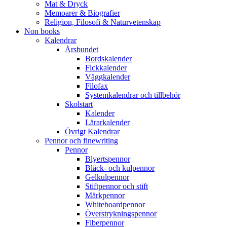
Mat & Dryck
Memoarer & Biografier
Religion, Filosofi & Naturvetenskap
Non books
Kalendrar
Årsbundet
Bordskalender
Fickkalender
Väggkalender
Filofax
Systemkalendrar och tillbehör
Skolstart
Kalender
Lärarkalender
Övrigt Kalendrar
Pennor och finewriting
Pennor
Blyertspennor
Bläck- och kulpennor
Gelkulpennor
Stiftpennor och stift
Märkpennor
Whiteboardpennor
Överstrykningspennor
Fiberpennor