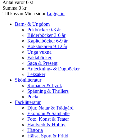
Antal varor
0
st
Summa
0 kr
Till kassan
Mina sidor
Logga in
Barn- & Ungdom
Pekböcker 0-3 år
Bilderböcker 3-6 år
Kapitelböcker 6-9 år
Bokslukaren 9-12 år
Unga vuxna
Faktaböcker
Saga & Present
Anteckning- & Dagböcker
Leksaker
Skönlitteratur
Romaner & Lyrik
Spänning & Thrillers
Pocket
Facklitteratur
Djur, Natur & Trädgård
Ekonomi & Samhälle
Foto, Konst & Teater
Hantverk & Hobby
Historia
Hälsa, Sport & Fritid