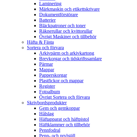
Laminering
Märkmaskin och etikettskrivare
Dokumentförstörare
Batterier
Bläckpatroner och toner
Räknerullar och kvittorullar
Övrigt Maskiner och tillbehör
Häfta & Fästa
Sortera och förvara
Arkivpärm och arkivkartong
Brevkorgar och tidskriftssamlare
Pärmar
Mappar
Papperskorgar
Plastfickor och mappar
Register
Fotoalbum
Övrigt Sortera och förvara
Skrivbordsprodukter
Gem och gemkoppar
Hålslag
Häftapparat och häftpistol
Häftklammer och tillbehör
Pennfodral
Penn- och prylställ