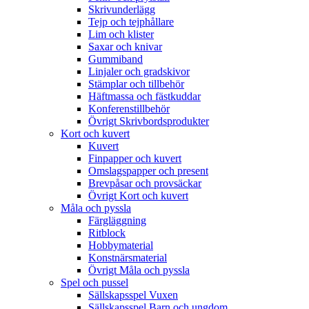
Skrivunderlägg
Tejp och tejphållare
Lim och klister
Saxar och knivar
Gummiband
Linjaler och gradskivor
Stämplar och tillbehör
Häftmassa och fästkuddar
Konferenstillbehör
Övrigt Skrivbordsprodukter
Kort och kuvert
Kuvert
Finpapper och kuvert
Omslagspapper och present
Brevpåsar och provsäckar
Övrigt Kort och kuvert
Måla och pyssla
Färgläggning
Ritblock
Hobbymaterial
Konstnärsmaterial
Övrigt Måla och pyssla
Spel och pussel
Sällskapsspel Vuxen
Sällskapsspel Barn och ungdom