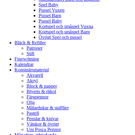
Spel Baby
Pussel Vuxen
Pussel Barn
Pussel Baby
Kortspel och småspel Vuxna
Kortspel och småspel Barn
Övrigt Spel och pussel
Bläck & Refiller
Patroner
Stift
Finewritning
Kalendrar
Konstnärsmaterial
Akvarell
Akryl
Block & papper
Blyerts & ritkol
Färgpennor
Olja
Målardukar & stafflier
Pastell
Penslar & knivar
Vätskor & övrigt
Uni Posca Pennor
Månadens erbjudande