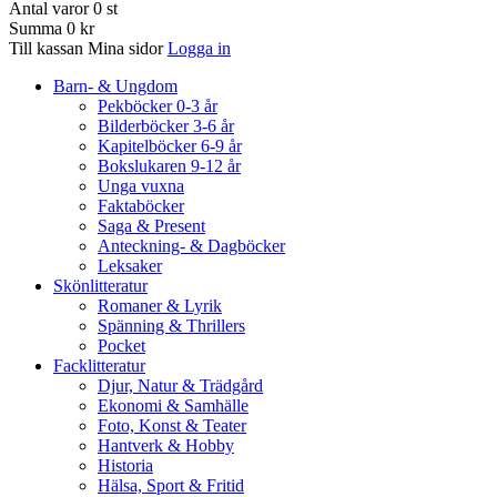
Antal varor
0
st
Summa
0 kr
Till kassan
Mina sidor
Logga in
Barn- & Ungdom
Pekböcker 0-3 år
Bilderböcker 3-6 år
Kapitelböcker 6-9 år
Bokslukaren 9-12 år
Unga vuxna
Faktaböcker
Saga & Present
Anteckning- & Dagböcker
Leksaker
Skönlitteratur
Romaner & Lyrik
Spänning & Thrillers
Pocket
Facklitteratur
Djur, Natur & Trädgård
Ekonomi & Samhälle
Foto, Konst & Teater
Hantverk & Hobby
Historia
Hälsa, Sport & Fritid