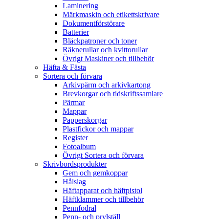
Laminering
Märkmaskin och etikettskrivare
Dokumentförstörare
Batterier
Bläckpatroner och toner
Räknerullar och kvittorullar
Övrigt Maskiner och tillbehör
Häfta & Fästa
Sortera och förvara
Arkivpärm och arkivkartong
Brevkorgar och tidskriftssamlare
Pärmar
Mappar
Papperskorgar
Plastfickor och mappar
Register
Fotoalbum
Övrigt Sortera och förvara
Skrivbordsprodukter
Gem och gemkoppar
Hålslag
Häftapparat och häftpistol
Häftklammer och tillbehör
Pennfodral
Penn- och prylställ