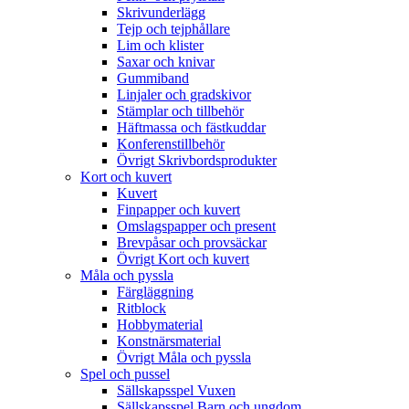
Skrivunderlägg
Tejp och tejphållare
Lim och klister
Saxar och knivar
Gummiband
Linjaler och gradskivor
Stämplar och tillbehör
Häftmassa och fästkuddar
Konferenstillbehör
Övrigt Skrivbordsprodukter
Kort och kuvert
Kuvert
Finpapper och kuvert
Omslagspapper och present
Brevpåsar och provsäckar
Övrigt Kort och kuvert
Måla och pyssla
Färgläggning
Ritblock
Hobbymaterial
Konstnärsmaterial
Övrigt Måla och pyssla
Spel och pussel
Sällskapsspel Vuxen
Sällskapsspel Barn och ungdom