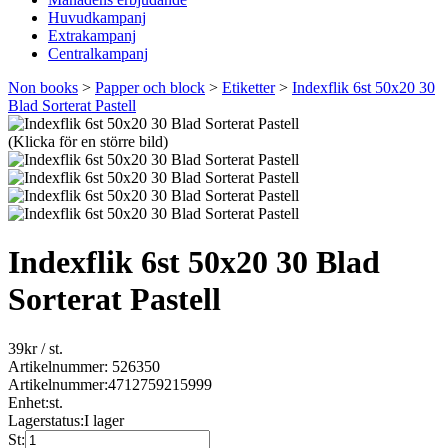
Huvudkampanj
Extrakampanj
Centralkampanj
Non books
>
Papper och block
>
Etiketter
>
Indexflik 6st 50x20 30
Blad Sorterat Pastell
(Klicka för en större bild)
Indexflik 6st 50x20 30 Blad
Sorterat Pastell
39
kr
/ st.
Artikelnummer: 526350
Artikelnummer:
4712759215999
Enhet:
st.
Lagerstatus:
I lager
St: