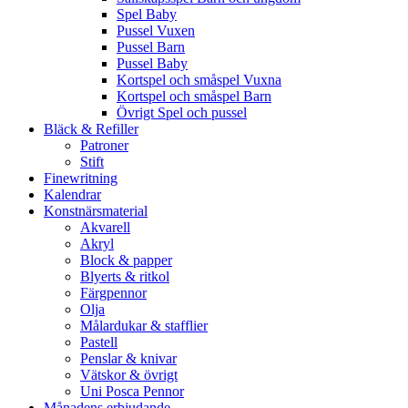
Spel Baby
Pussel Vuxen
Pussel Barn
Pussel Baby
Kortspel och småspel Vuxna
Kortspel och småspel Barn
Övrigt Spel och pussel
Bläck & Refiller
Patroner
Stift
Finewritning
Kalendrar
Konstnärsmaterial
Akvarell
Akryl
Block & papper
Blyerts & ritkol
Färgpennor
Olja
Målardukar & stafflier
Pastell
Penslar & knivar
Vätskor & övrigt
Uni Posca Pennor
Månadens erbjudande