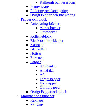
Kalligrafi och reservoar
Pennvässare
Radering och korrigering
Övrigt Pennor och finewriting
Papper och block
Anteckningsböcker
Adressböcker
Gästböcker
Kollegieblock
Block och blockkuber
Kartong
Blanketter
Notisar
Etiketter
Papper
A4 Ohålat
A4 Hålat
A3
Färgat papper
Fotopapper
Övrigt papper
Övrigt Papper och block
Maskiner och tillbehör
Räknare
Skrivare