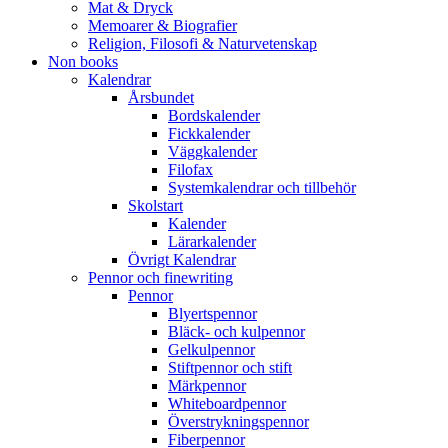
Mat & Dryck
Memoarer & Biografier
Religion, Filosofi & Naturvetenskap
Non books
Kalendrar
Årsbundet
Bordskalender
Fickkalender
Väggkalender
Filofax
Systemkalendrar och tillbehör
Skolstart
Kalender
Lärarkalender
Övrigt Kalendrar
Pennor och finewriting
Pennor
Blyertspennor
Bläck- och kulpennor
Gelkulpennor
Stiftpennor och stift
Märkpennor
Whiteboardpennor
Överstrykningspennor
Fiberpennor