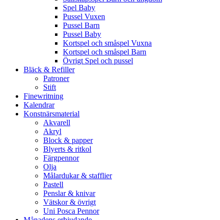
Spel Baby
Pussel Vuxen
Pussel Barn
Pussel Baby
Kortspel och småspel Vuxna
Kortspel och småspel Barn
Övrigt Spel och pussel
Bläck & Refiller
Patroner
Stift
Finewritning
Kalendrar
Konstnärsmaterial
Akvarell
Akryl
Block & papper
Blyerts & ritkol
Färgpennor
Olja
Målardukar & stafflier
Pastell
Penslar & knivar
Vätskor & övrigt
Uni Posca Pennor
Månadens erbjudande