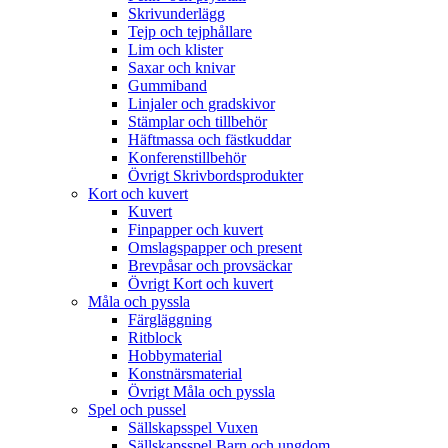
Skrivunderlägg
Tejp och tejphållare
Lim och klister
Saxar och knivar
Gummiband
Linjaler och gradskivor
Stämplar och tillbehör
Häftmassa och fästkuddar
Konferenstillbehör
Övrigt Skrivbordsprodukter
Kort och kuvert
Kuvert
Finpapper och kuvert
Omslagspapper och present
Brevpåsar och provsäckar
Övrigt Kort och kuvert
Måla och pyssla
Färgläggning
Ritblock
Hobbymaterial
Konstnärsmaterial
Övrigt Måla och pyssla
Spel och pussel
Sällskapsspel Vuxen
Sällskapsspel Barn och ungdom