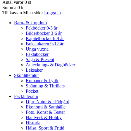
Antal varor
0
st
Summa
0 kr
Till kassan
Mina sidor
Logga in
Barn- & Ungdom
Pekböcker 0-3 år
Bilderböcker 3-6 år
Kapitelböcker 6-9 år
Bokslukaren 9-12 år
Unga vuxna
Faktaböcker
Saga & Present
Anteckning- & Dagböcker
Leksaker
Skönlitteratur
Romaner & Lyrik
Spänning & Thrillers
Pocket
Facklitteratur
Djur, Natur & Trädgård
Ekonomi & Samhälle
Foto, Konst & Teater
Hantverk & Hobby
Historia
Hälsa, Sport & Fritid