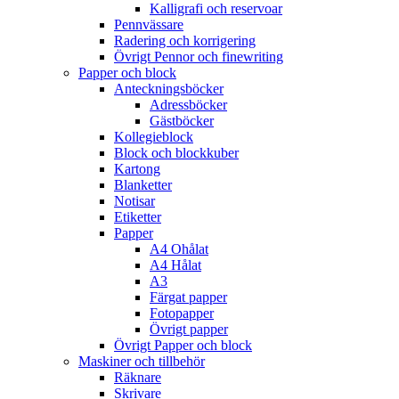
Kalligrafi och reservoar
Pennvässare
Radering och korrigering
Övrigt Pennor och finewriting
Papper och block
Anteckningsböcker
Adressböcker
Gästböcker
Kollegieblock
Block och blockkuber
Kartong
Blanketter
Notisar
Etiketter
Papper
A4 Ohålat
A4 Hålat
A3
Färgat papper
Fotopapper
Övrigt papper
Övrigt Papper och block
Maskiner och tillbehör
Räknare
Skrivare