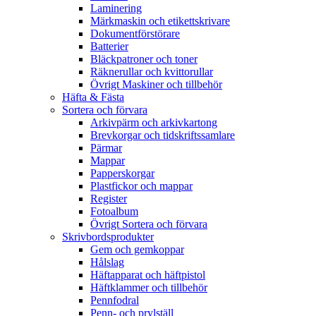
Laminering
Märkmaskin och etikettskrivare
Dokumentförstörare
Batterier
Bläckpatroner och toner
Räknerullar och kvittorullar
Övrigt Maskiner och tillbehör
Häfta & Fästa
Sortera och förvara
Arkivpärm och arkivkartong
Brevkorgar och tidskriftssamlare
Pärmar
Mappar
Papperskorgar
Plastfickor och mappar
Register
Fotoalbum
Övrigt Sortera och förvara
Skrivbordsprodukter
Gem och gemkoppar
Hålslag
Häftapparat och häftpistol
Häftklammer och tillbehör
Pennfodral
Penn- och prylställ