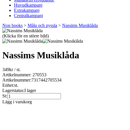
Huvudkampanj
Extrakampanj
Centralkampanj
Non books
>
Måla och pyssla
>
Nassims Musiklåda
(Klicka för en större bild)
Nassims Musiklåda
349
kr
/ st.
Artikelnummer: 270553
Artikelnummer:
7317442705534
Enhet:
st.
Lagerstatus:
I lager
St:
Lägg i varukorg