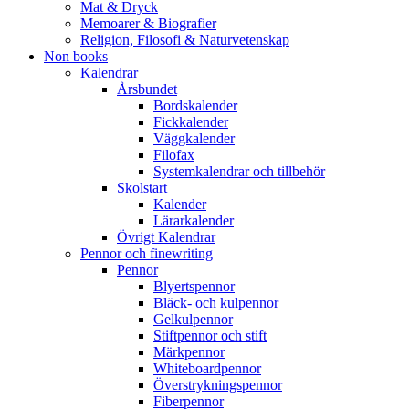
Mat & Dryck
Memoarer & Biografier
Religion, Filosofi & Naturvetenskap
Non books
Kalendrar
Årsbundet
Bordskalender
Fickkalender
Väggkalender
Filofax
Systemkalendrar och tillbehör
Skolstart
Kalender
Lärarkalender
Övrigt Kalendrar
Pennor och finewriting
Pennor
Blyertspennor
Bläck- och kulpennor
Gelkulpennor
Stiftpennor och stift
Märkpennor
Whiteboardpennor
Överstrykningspennor
Fiberpennor