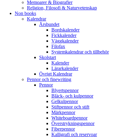
Memoarer & Biografier
Religion, Filosofi & Naturvetenskap
Non books
Kalendrar
Årsbundet
Bordskalender
Fickkalender
Väggkalender
Filofax
Systemkalendrar och tillbehör
Skolstart
Kalender
Lärarkalender
Övrigt Kalendrar
Pennor och finewriting
Pennor
Blyertspennor
Bläck- och kulpennor
Gelkulpennor
Stiftpennor och stift
Märkpennor
Whiteboardpennor
Överstrykningspennor
Fiberpennor
Kalligrafi och reservoar