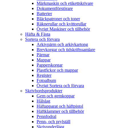
Märkmaskin och etikettskrivare
Dokumentförstörare
Batterier
Bläckpatroner och toner
Räknerullar och kvittorullar
Övrigt Maskiner och tillbehör
Häfta & Fästa
Sortera och förvara
Arkivpärm och arkivkartong
Brevkorgar och tidskriftssamlare
Pärmar
Mappar
Papperskorgar
Plastfickor och mappar
Register
Fotoalbum
Övrigt Sortera och förvara
Skrivbordsprodukter
Gem och gemkoppar
Hålslag
Häftapparat och häftpistol
Häftklammer och tillbehör
Pennfodral
Penn- och prylställ
Skrivunderlägg