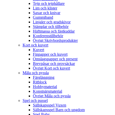
Tejp och tejphållare
Lim och klister
Saxar och knivar
Gummiband
Linjaler och gradskivor
Stämplar och tillbehör
Häftmassa och fästkuddar
Konferenstillbehör
Övrigt Skrivbordsprodukter
Kort och kuvert
Kuvert
Finpapper och kuvert
Omslagspapper och present
Brevpåsar och provsäckar
Övrigt Kort och kuvert
Måla och pyssla
Färgläggning
Ritblock
Hobbymaterial
Konstnärsmaterial
Övrigt Måla och pyssla
Spel och pussel
Sällskapsspel Vuxen
Sällskapsspel Barn och ungdom
Spel Baby