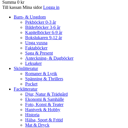
Summa
0 kr
Till kassan
Mina sidor
Logga in
Barn- & Ungdom
Pekböcker 0-3 år
Bilderböcker 3-6 år
Kapitelböcker 6-9 år
Bokslukaren 9-12 år
Unga vuxna
Faktaböcker
Saga & Present
Anteckning- & Dagböcker
Leksaker
Skönlitteratur
Romaner & Lyrik
Spänning & Thrillers
Pocket
Facklitteratur
Djur, Natur & Trädgård
Ekonomi & Samhälle
Foto, Konst & Teater
Hantverk & Hobby
Historia
Hälsa, Sport & Fritid
Mat & Dryck