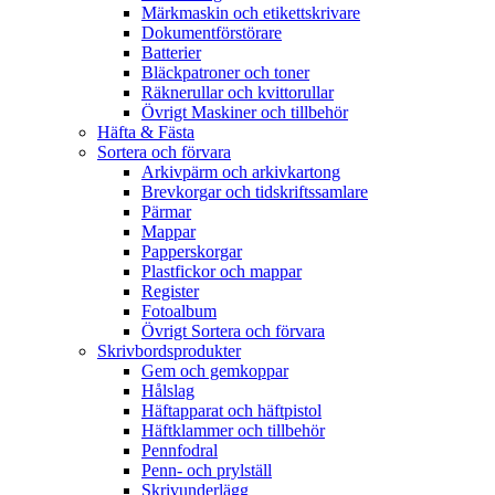
Märkmaskin och etikettskrivare
Dokumentförstörare
Batterier
Bläckpatroner och toner
Räknerullar och kvittorullar
Övrigt Maskiner och tillbehör
Häfta & Fästa
Sortera och förvara
Arkivpärm och arkivkartong
Brevkorgar och tidskriftssamlare
Pärmar
Mappar
Papperskorgar
Plastfickor och mappar
Register
Fotoalbum
Övrigt Sortera och förvara
Skrivbordsprodukter
Gem och gemkoppar
Hålslag
Häftapparat och häftpistol
Häftklammer och tillbehör
Pennfodral
Penn- och prylställ
Skrivunderlägg