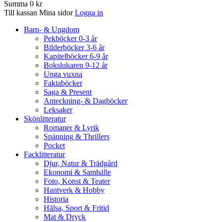
Summa
0 kr
Till kassan
Mina sidor
Logga in
Barn- & Ungdom
Pekböcker 0-3 år
Bilderböcker 3-6 år
Kapitelböcker 6-9 år
Bokslukaren 9-12 år
Unga vuxna
Faktaböcker
Saga & Present
Anteckning- & Dagböcker
Leksaker
Skönlitteratur
Romaner & Lyrik
Spänning & Thrillers
Pocket
Facklitteratur
Djur, Natur & Trädgård
Ekonomi & Samhälle
Foto, Konst & Teater
Hantverk & Hobby
Historia
Hälsa, Sport & Fritid
Mat & Dryck