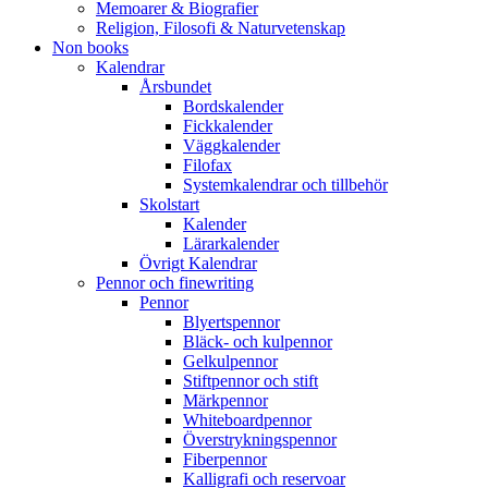
Memoarer & Biografier
Religion, Filosofi & Naturvetenskap
Non books
Kalendrar
Årsbundet
Bordskalender
Fickkalender
Väggkalender
Filofax
Systemkalendrar och tillbehör
Skolstart
Kalender
Lärarkalender
Övrigt Kalendrar
Pennor och finewriting
Pennor
Blyertspennor
Bläck- och kulpennor
Gelkulpennor
Stiftpennor och stift
Märkpennor
Whiteboardpennor
Överstrykningspennor
Fiberpennor
Kalligrafi och reservoar