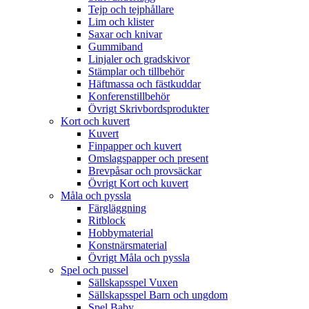
Tejp och tejphållare
Lim och klister
Saxar och knivar
Gummiband
Linjaler och gradskivor
Stämplar och tillbehör
Häftmassa och fästkuddar
Konferenstillbehör
Övrigt Skrivbordsprodukter
Kort och kuvert
Kuvert
Finpapper och kuvert
Omslagspapper och present
Brevpåsar och provsäckar
Övrigt Kort och kuvert
Måla och pyssla
Färgläggning
Ritblock
Hobbymaterial
Konstnärsmaterial
Övrigt Måla och pyssla
Spel och pussel
Sällskapsspel Vuxen
Sällskapsspel Barn och ungdom
Spel Baby