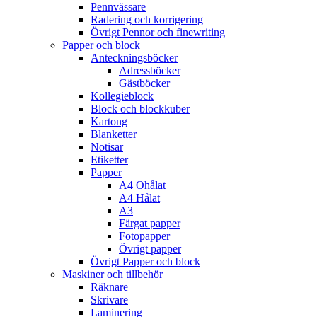
Pennvässare
Radering och korrigering
Övrigt Pennor och finewriting
Papper och block
Anteckningsböcker
Adressböcker
Gästböcker
Kollegieblock
Block och blockkuber
Kartong
Blanketter
Notisar
Etiketter
Papper
A4 Ohålat
A4 Hålat
A3
Färgat papper
Fotopapper
Övrigt papper
Övrigt Papper och block
Maskiner och tillbehör
Räknare
Skrivare
Laminering