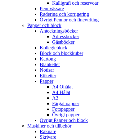
Kalligrafi och reservoar
Pennvässare
Radering och korrigering
Övrigt Pennor och finewriting
Papper och block
Anteckningsböcker
Adressböcker
Gästböcker
Kollegieblock
Block och blockkuber
Kartong
Blanketter
Notisar
Etiketter
Papper
A4 Ohålat
A4 Hålat
A3
Färgat papper
Fotopapper
Övrigt papper
Övrigt Papper och block
Maskiner och tillbehör
Räknare
Skrivare