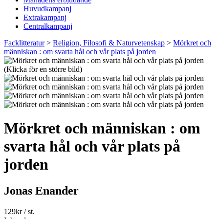
Huvudkampanj
Extrakampanj
Centralkampanj
Facklitteratur
>
Religion, Filosofi & Naturvetenskap
>
Mörkret och
människan : om svarta hål och vår plats på jorden
(Klicka för en större bild)
Mörkret och människan : om
svarta hål och vår plats på
jorden
Jonas Enander
129
kr
/ st.