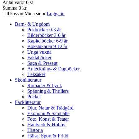
Antal varor
0
st
Summa
0 kr
Till kassan
Mina sidor
Logga in
Barn- & Ungdom
Pekböcker 0-3 år
Bilderböcker 3-6 år
Kapitelböcker 6-9 år
Bokslukaren 9-12 år
Unga vuxna
Faktaböcker
Saga & Present
Anteckning- & Dagböcker
Leksaker
Skönlitteratur
Romaner & Lyrik
Spänning & Thrillers
Pocket
Facklitteratur
Djur, Natur & Trädgård
Ekonomi & Samhälle
Foto, Konst & Teater
Hantverk & Hobby
Historia
Hälsa, Sport & Fritid