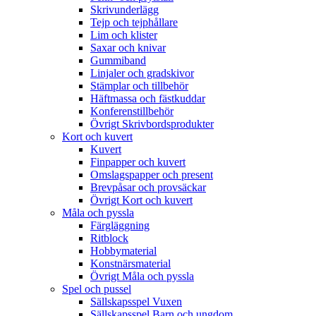
Skrivunderlägg
Tejp och tejphållare
Lim och klister
Saxar och knivar
Gummiband
Linjaler och gradskivor
Stämplar och tillbehör
Häftmassa och fästkuddar
Konferenstillbehör
Övrigt Skrivbordsprodukter
Kort och kuvert
Kuvert
Finpapper och kuvert
Omslagspapper och present
Brevpåsar och provsäckar
Övrigt Kort och kuvert
Måla och pyssla
Färgläggning
Ritblock
Hobbymaterial
Konstnärsmaterial
Övrigt Måla och pyssla
Spel och pussel
Sällskapsspel Vuxen
Sällskapsspel Barn och ungdom