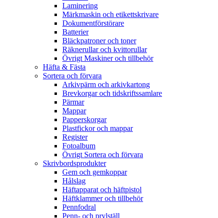
Laminering
Märkmaskin och etikettskrivare
Dokumentförstörare
Batterier
Bläckpatroner och toner
Räknerullar och kvittorullar
Övrigt Maskiner och tillbehör
Häfta & Fästa
Sortera och förvara
Arkivpärm och arkivkartong
Brevkorgar och tidskriftssamlare
Pärmar
Mappar
Papperskorgar
Plastfickor och mappar
Register
Fotoalbum
Övrigt Sortera och förvara
Skrivbordsprodukter
Gem och gemkoppar
Hålslag
Häftapparat och häftpistol
Häftklammer och tillbehör
Pennfodral
Penn- och prylställ