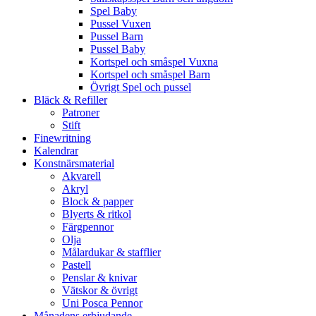
Spel Baby
Pussel Vuxen
Pussel Barn
Pussel Baby
Kortspel och småspel Vuxna
Kortspel och småspel Barn
Övrigt Spel och pussel
Bläck & Refiller
Patroner
Stift
Finewritning
Kalendrar
Konstnärsmaterial
Akvarell
Akryl
Block & papper
Blyerts & ritkol
Färgpennor
Olja
Målardukar & stafflier
Pastell
Penslar & knivar
Vätskor & övrigt
Uni Posca Pennor
Månadens erbjudande