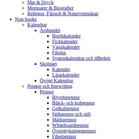
Mat & Dryck
Memoarer & Biografier
Religion, Filosofi & Naturvetenskap
Non books
Kalendrar
Årsbundet
Bordskalender
Fickkalender
Väggkalender
Filofax
Systemkalendrar och tillbehör
Skolstart
Kalender
Lärarkalender
Övrigt Kalendrar
Pennor och finewriting
Pennor
Blyertspennor
Bläck- och kulpennor
Gelkulpennor
Stiftpennor och stift
Märkpennor
Whiteboardpennor
Överstrykningspennor
Fiberpennor