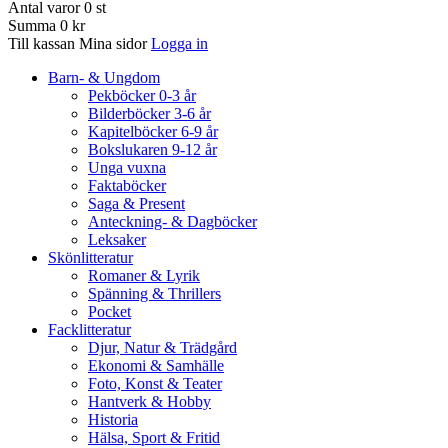
Antal varor
0
st
Summa
0 kr
Till kassan
Mina sidor
Logga in
Barn- & Ungdom
Pekböcker 0-3 år
Bilderböcker 3-6 år
Kapitelböcker 6-9 år
Bokslukaren 9-12 år
Unga vuxna
Faktaböcker
Saga & Present
Anteckning- & Dagböcker
Leksaker
Skönlitteratur
Romaner & Lyrik
Spänning & Thrillers
Pocket
Facklitteratur
Djur, Natur & Trädgård
Ekonomi & Samhälle
Foto, Konst & Teater
Hantverk & Hobby
Historia
Hälsa, Sport & Fritid