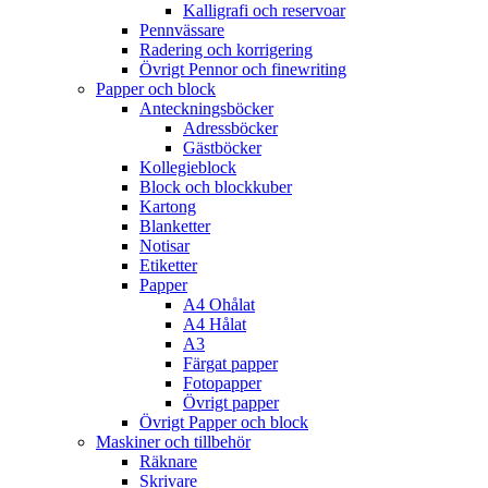
Kalligrafi och reservoar
Pennvässare
Radering och korrigering
Övrigt Pennor och finewriting
Papper och block
Anteckningsböcker
Adressböcker
Gästböcker
Kollegieblock
Block och blockkuber
Kartong
Blanketter
Notisar
Etiketter
Papper
A4 Ohålat
A4 Hålat
A3
Färgat papper
Fotopapper
Övrigt papper
Övrigt Papper och block
Maskiner och tillbehör
Räknare
Skrivare