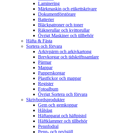
Laminering
Märkmaskin och etikettskrivare
Dokumentförstörare
Batterier
Bläckpatroner och toner
Räknerullar och kvittorullar
Övrigt Maskiner och tillbehör
Häfta & Fästa
Sortera och förvara
Arkivpärm och arkivkartong
Brevkorgar och tidskriftssamlare
Pärmar
Mappar
Papperskorgar
Plastfickor och mappar
Register
Fotoalbum
Övrigt Sortera och förvara
Skrivbordsprodukter
Gem och gemkoppar
Hålslag
Häftapparat och häftpistol
Häftklammer och tillbehör
Pennfodral
Penn- och prylställ