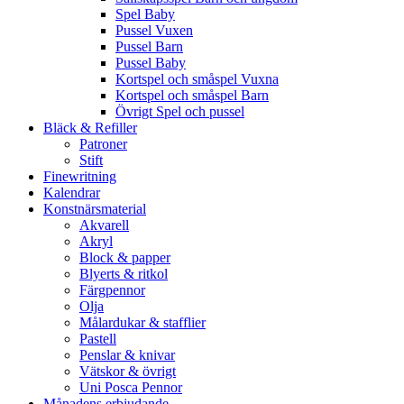
Spel Baby
Pussel Vuxen
Pussel Barn
Pussel Baby
Kortspel och småspel Vuxna
Kortspel och småspel Barn
Övrigt Spel och pussel
Bläck & Refiller
Patroner
Stift
Finewritning
Kalendrar
Konstnärsmaterial
Akvarell
Akryl
Block & papper
Blyerts & ritkol
Färgpennor
Olja
Målardukar & stafflier
Pastell
Penslar & knivar
Vätskor & övrigt
Uni Posca Pennor
Månadens erbjudande