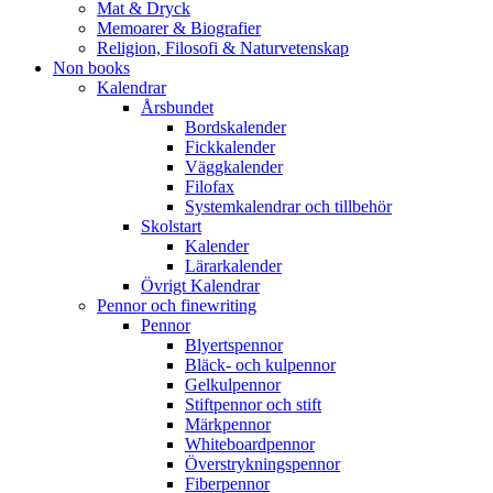
Mat & Dryck
Memoarer & Biografier
Religion, Filosofi & Naturvetenskap
Non books
Kalendrar
Årsbundet
Bordskalender
Fickkalender
Väggkalender
Filofax
Systemkalendrar och tillbehör
Skolstart
Kalender
Lärarkalender
Övrigt Kalendrar
Pennor och finewriting
Pennor
Blyertspennor
Bläck- och kulpennor
Gelkulpennor
Stiftpennor och stift
Märkpennor
Whiteboardpennor
Överstrykningspennor
Fiberpennor