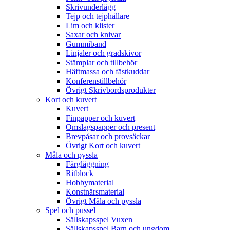
Skrivunderlägg
Tejp och tejphållare
Lim och klister
Saxar och knivar
Gummiband
Linjaler och gradskivor
Stämplar och tillbehör
Häftmassa och fästkuddar
Konferenstillbehör
Övrigt Skrivbordsprodukter
Kort och kuvert
Kuvert
Finpapper och kuvert
Omslagspapper och present
Brevpåsar och provsäckar
Övrigt Kort och kuvert
Måla och pyssla
Färgläggning
Ritblock
Hobbymaterial
Konstnärsmaterial
Övrigt Måla och pyssla
Spel och pussel
Sällskapsspel Vuxen
Sällskapsspel Barn och ungdom