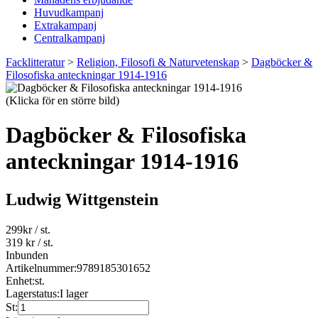
Huvudkampanj
Extrakampanj
Centralkampanj
Facklitteratur
>
Religion, Filosofi & Naturvetenskap
>
Dagböcker &
Filosofiska anteckningar 1914-1916
(Klicka för en större bild)
Dagböcker & Filosofiska
anteckningar 1914-1916
Ludwig Wittgenstein
299
kr
/ st.
319 kr
/ st.
Inbunden
Artikelnummer:
9789185301652
Enhet:
st.
Lagerstatus:
I lager
St: