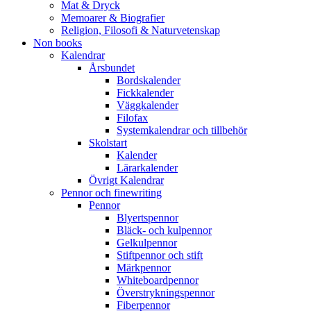
Mat & Dryck
Memoarer & Biografier
Religion, Filosofi & Naturvetenskap
Non books
Kalendrar
Årsbundet
Bordskalender
Fickkalender
Väggkalender
Filofax
Systemkalendrar och tillbehör
Skolstart
Kalender
Lärarkalender
Övrigt Kalendrar
Pennor och finewriting
Pennor
Blyertspennor
Bläck- och kulpennor
Gelkulpennor
Stiftpennor och stift
Märkpennor
Whiteboardpennor
Överstrykningspennor
Fiberpennor