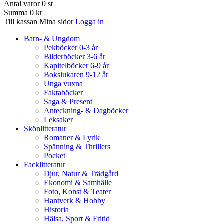
Antal varor
0
st
Summa
0 kr
Till kassan
Mina sidor
Logga in
Barn- & Ungdom
Pekböcker 0-3 år
Bilderböcker 3-6 år
Kapitelböcker 6-9 år
Bokslukaren 9-12 år
Unga vuxna
Faktaböcker
Saga & Present
Anteckning- & Dagböcker
Leksaker
Skönlitteratur
Romaner & Lyrik
Spänning & Thrillers
Pocket
Facklitteratur
Djur, Natur & Trädgård
Ekonomi & Samhälle
Foto, Konst & Teater
Hantverk & Hobby
Historia
Hälsa, Sport & Fritid