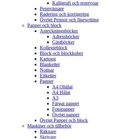
Kalligrafi och reservoar
Pennvässare
Radering och korrigering
Övrigt Pennor och finewriting
Papper och block
Anteckningsböcker
Adressböcker
Gästböcker
Kollegieblock
Block och blockkuber
Kartong
Blanketter
Notisar
Etiketter
Papper
A4 Ohålat
A4 Hålat
A3
Färgat papper
Fotopapper
Övrigt papper
Övrigt Papper och block
Maskiner och tillbehör
Räknare
Skrivare