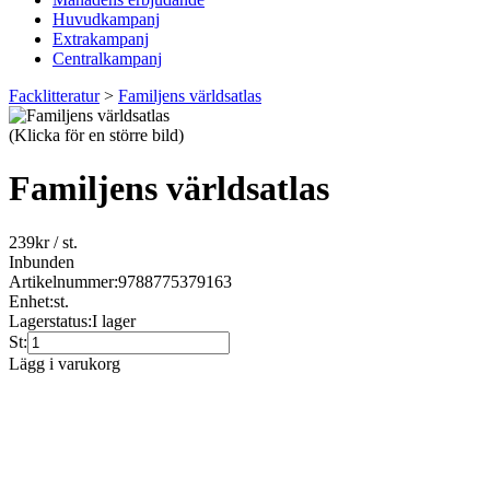
Huvudkampanj
Extrakampanj
Centralkampanj
Facklitteratur
>
Familjens världsatlas
(Klicka för en större bild)
Familjens världsatlas
239
kr
/ st.
Inbunden
Artikelnummer:
9788775379163
Enhet:
st.
Lagerstatus:
I lager
St:
Lägg i varukorg