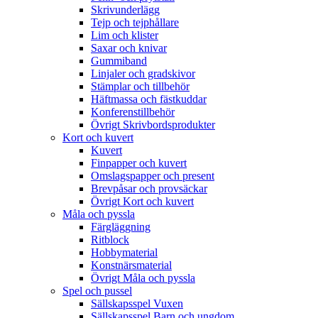
Skrivunderlägg
Tejp och tejphållare
Lim och klister
Saxar och knivar
Gummiband
Linjaler och gradskivor
Stämplar och tillbehör
Häftmassa och fästkuddar
Konferenstillbehör
Övrigt Skrivbordsprodukter
Kort och kuvert
Kuvert
Finpapper och kuvert
Omslagspapper och present
Brevpåsar och provsäckar
Övrigt Kort och kuvert
Måla och pyssla
Färgläggning
Ritblock
Hobbymaterial
Konstnärsmaterial
Övrigt Måla och pyssla
Spel och pussel
Sällskapsspel Vuxen
Sällskapsspel Barn och ungdom