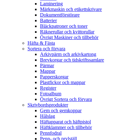
Laminering
Märkmaskin och etikettskrivare
Dokumentförstörare
Batterier
Bläckpatroner och toner
Räknerullar och kvittorullar
Övrigt Maskiner och tillbehör
Häfta & Fästa
Sortera och förvara
Arkivpärm och arkivkartong
Brevkorgar och tidskriftssamlare
Pärmar
Mappar
Papperskorgar
Plastfickor och mappar
Register
Fotoalbum
Övrigt Sortera och förvara
Skrivbordsprodukter
Gem och gemkoppar
Hålslag
Häftapparat och häftpistol
Häftklammer och tillbehör
Pennfodral
Penn- och prylställ