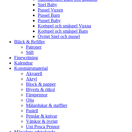
Spel Baby
Pussel Vuxen
Pussel Barn
Pussel Baby
Kortspel och småspel Vuxna
Kortspel och småspel Barn
Övrigt Spel och pussel
Bläck & Refiller
Patroner
Stift
Finewritning
Kalendrar
Konstnärsmaterial
Akvarell
Akryl
Block & papper
Blyerts & ritkol
Färgpennor
Olja
Målardukar & stafflier
Pastell
Penslar & knivar
Vätskor & övrigt
Uni Posca Pennor
Månadens erbjudande