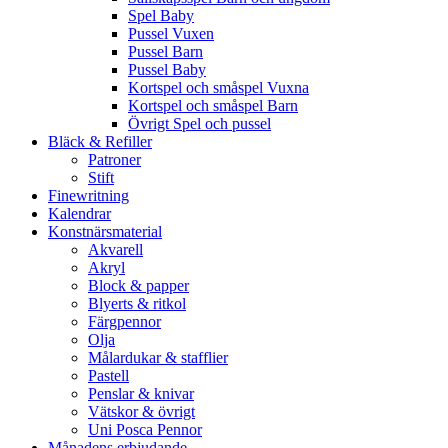
Spel Baby
Pussel Vuxen
Pussel Barn
Pussel Baby
Kortspel och småspel Vuxna
Kortspel och småspel Barn
Övrigt Spel och pussel
Bläck & Refiller
Patroner
Stift
Finewritning
Kalendrar
Konstnärsmaterial
Akvarell
Akryl
Block & papper
Blyerts & ritkol
Färgpennor
Olja
Målardukar & stafflier
Pastell
Penslar & knivar
Vätskor & övrigt
Uni Posca Pennor
Månadens erbjudande