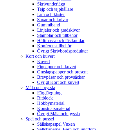
Skrivunderlägg
Tejp och tejphållare
Lim och klister
Saxar och knivar
Gummiband
Linjaler och gradskivor
Stämplar och tillbehör
Häftmassa och fästkuddar
Konferenstillbehör
Övrigt Skrivbordsprodukter
Kort och kuvert
Kuvert
Finpapper och kuvert
Omslagspapper och present
Brevpåsar och provsäckar
Övrigt Kort och kuvert
Måla och pyssla
Färgläggning
Ritblock
Hobbymaterial
Konstnärsmaterial
Övrigt Måla och pyssla
Spel och pussel
Sällskapsspel Vuxen
Sällskapsspel Barn och ungdom