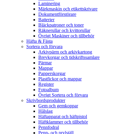
Laminering
Märkmaskin och etikettskrivare
Dokumentförstörare
Batterier
Bläckpatroner och toner
Räknerullar och kvittorullar
Övrigt Maskiner och tillbehör
Häfta & Fästa
Sortera och förvara
Arkivpärm och arkivkartong
Brevkorgar och tidskriftssamlare
Pärmar
Mappar
Papperskorgar
Plastfickor och mappar
Register
Fotoalbum
Övrigt Sortera och förvara
Skrivbordsprodukter
Gem och gemkoppar
Hålslag
Häftapparat och häftpistol
Häftklammer och tillbehör
Pennfodral
Penn- och prylställ