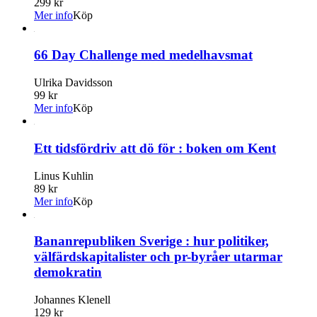
299 kr
Mer info
Köp
66 Day Challenge med medelhavsmat
Ulrika Davidsson
99 kr
Mer info
Köp
Ett tidsfördriv att dö för : boken om Kent
Linus Kuhlin
89 kr
Mer info
Köp
Bananrepubliken Sverige : hur politiker,
välfärdskapitalister och pr-byråer utarmar
demokratin
Johannes Klenell
129 kr