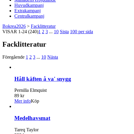
Huvudkampanj
Extrakampanj
Centralkampanj
Bokrea2026
>
Facklitteratur
VISAR
1-24
(240)
1
2
3
...
10
Sista
100 per sida
Facklitteratur
Föregående
1
2
3
...
10
Nästa
Håll käften å va' snygg
Pernilla Elmquist
89 kr
Mer info
Köp
Medelhavsmat
Tareq Taylor