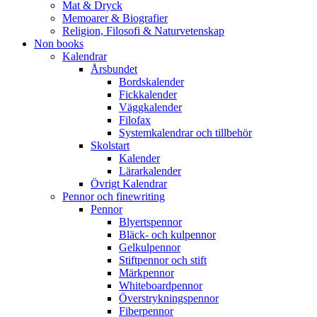
Mat & Dryck
Memoarer & Biografier
Religion, Filosofi & Naturvetenskap
Non books
Kalendrar
Årsbundet
Bordskalender
Fickkalender
Väggkalender
Filofax
Systemkalendrar och tillbehör
Skolstart
Kalender
Lärarkalender
Övrigt Kalendrar
Pennor och finewriting
Pennor
Blyertspennor
Bläck- och kulpennor
Gelkulpennor
Stiftpennor och stift
Märkpennor
Whiteboardpennor
Överstrykningspennor
Fiberpennor