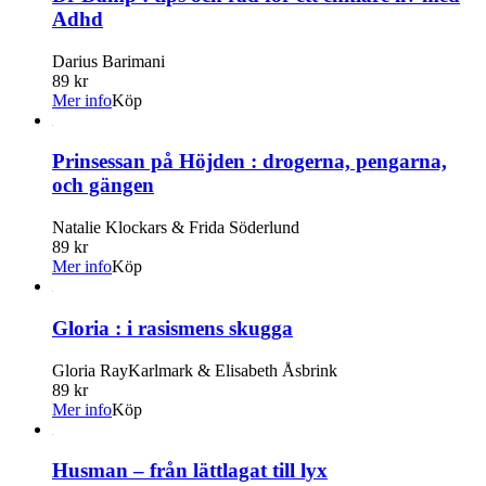
Adhd
Darius Barimani
89 kr
Mer info
Köp
Prinsessan på Höjden : drogerna, pengarna,
och gängen
Natalie Klockars & Frida Söderlund
89 kr
Mer info
Köp
Gloria : i rasismens skugga
Gloria RayKarlmark & Elisabeth Åsbrink
89 kr
Mer info
Köp
Husman – från lättlagat till lyx