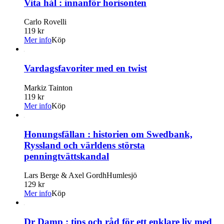
Vita hål : innanför horisonten
Carlo Rovelli
119 kr
Mer info
Köp
Vardagsfavoriter med en twist
Markiz Tainton
119 kr
Mer info
Köp
Honungsfällan : historien om Swedbank,
Ryssland och världens största
penningtvättskandal
Lars Berge & Axel GordhHumlesjö
129 kr
Mer info
Köp
Dr Damp : tips och råd för ett enklare liv med