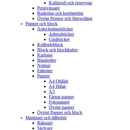
Kalligrafi och reservoar
Pennvässare
Radering och korrigering
Övrigt Pennor och finewriting
Papper och block
Anteckningsböcker
Adressböcker
Gästböcker
Kollegieblock
Block och blockkuber
Kartong
Blanketter
Notisar
Etiketter
Papper
A4 Ohålat
A4 Hålat
A3
Färgat papper
Fotopapper
Övrigt papper
Övrigt Papper och block
Maskiner och tillbehör
Räknare
Skrivare