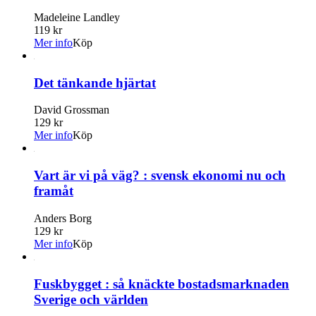
Madeleine Landley
119 kr
Mer info
Köp
Det tänkande hjärtat
David Grossman
129 kr
Mer info
Köp
Vart är vi på väg? : svensk ekonomi nu och
framåt
Anders Borg
129 kr
Mer info
Köp
Fuskbygget : så knäckte bostadsmarknaden
Sverige och världen