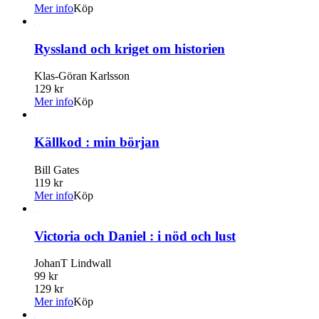
Mer info
Köp
Ryssland och kriget om historien
Klas-Göran Karlsson
129 kr
Mer info
Köp
Källkod : min början
Bill Gates
119 kr
Mer info
Köp
Victoria och Daniel : i nöd och lust
JohanT Lindwall
99 kr
129 kr
Mer info
Köp