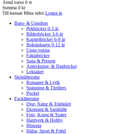
Antal varor
0
st
Summa
0 kr
Till kassan
Mina sidor
Logga in
Barn- & Ungdom
Pekböcker 0-3 år
Bilderböcker 3-6 år
Kapitelböcker 6-9 år
Bokslukaren 9-12 år
Unga vuxna
Faktaböcker
Saga & Present
Anteckning- & Dagböcker
Leksaker
Skönlitteratur
Romaner & Lyrik
Spänning & Thrillers
Pocket
Facklitteratur
Djur, Natur & Trädgård
Ekonomi & Samhälle
Foto, Konst & Teater
Hantverk & Hobby
Historia
Hälsa, Sport & Fritid