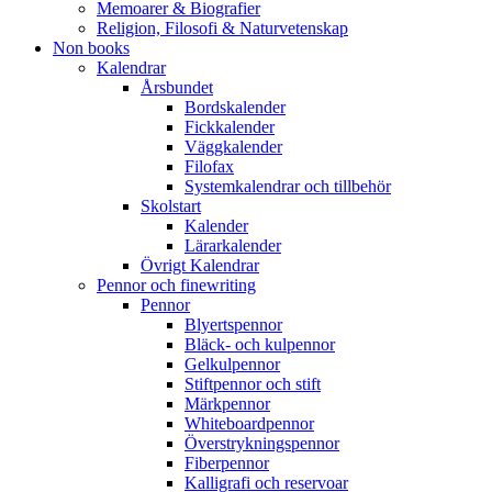
Memoarer & Biografier
Religion, Filosofi & Naturvetenskap
Non books
Kalendrar
Årsbundet
Bordskalender
Fickkalender
Väggkalender
Filofax
Systemkalendrar och tillbehör
Skolstart
Kalender
Lärarkalender
Övrigt Kalendrar
Pennor och finewriting
Pennor
Blyertspennor
Bläck- och kulpennor
Gelkulpennor
Stiftpennor och stift
Märkpennor
Whiteboardpennor
Överstrykningspennor
Fiberpennor
Kalligrafi och reservoar