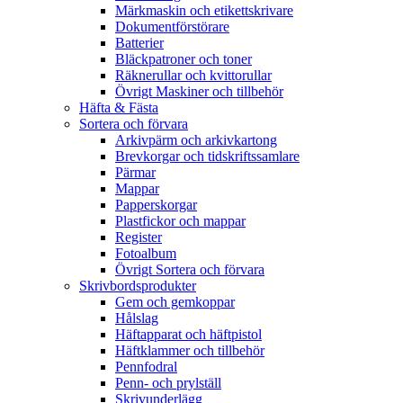
Märkmaskin och etikettskrivare
Dokumentförstörare
Batterier
Bläckpatroner och toner
Räknerullar och kvittorullar
Övrigt Maskiner och tillbehör
Häfta & Fästa
Sortera och förvara
Arkivpärm och arkivkartong
Brevkorgar och tidskriftssamlare
Pärmar
Mappar
Papperskorgar
Plastfickor och mappar
Register
Fotoalbum
Övrigt Sortera och förvara
Skrivbordsprodukter
Gem och gemkoppar
Hålslag
Häftapparat och häftpistol
Häftklammer och tillbehör
Pennfodral
Penn- och prylställ
Skrivunderlägg