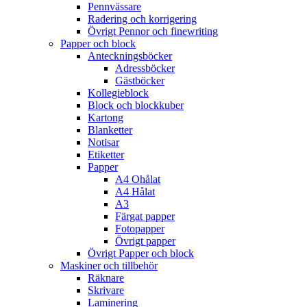
Pennvässare
Radering och korrigering
Övrigt Pennor och finewriting
Papper och block
Anteckningsböcker
Adressböcker
Gästböcker
Kollegieblock
Block och blockkuber
Kartong
Blanketter
Notisar
Etiketter
Papper
A4 Ohålat
A4 Hålat
A3
Färgat papper
Fotopapper
Övrigt papper
Övrigt Papper och block
Maskiner och tillbehör
Räknare
Skrivare
Laminering