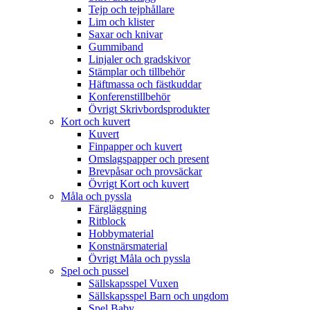
Tejp och tejphållare
Lim och klister
Saxar och knivar
Gummiband
Linjaler och gradskivor
Stämplar och tillbehör
Häftmassa och fästkuddar
Konferenstillbehör
Övrigt Skrivbordsprodukter
Kort och kuvert
Kuvert
Finpapper och kuvert
Omslagspapper och present
Brevpåsar och provsäckar
Övrigt Kort och kuvert
Måla och pyssla
Färgläggning
Ritblock
Hobbymaterial
Konstnärsmaterial
Övrigt Måla och pyssla
Spel och pussel
Sällskapsspel Vuxen
Sällskapsspel Barn och ungdom
Spel Baby