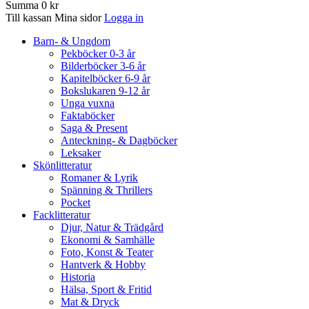
Summa
0 kr
Till kassan
Mina sidor
Logga in
Barn- & Ungdom
Pekböcker 0-3 år
Bilderböcker 3-6 år
Kapitelböcker 6-9 år
Bokslukaren 9-12 år
Unga vuxna
Faktaböcker
Saga & Present
Anteckning- & Dagböcker
Leksaker
Skönlitteratur
Romaner & Lyrik
Spänning & Thrillers
Pocket
Facklitteratur
Djur, Natur & Trädgård
Ekonomi & Samhälle
Foto, Konst & Teater
Hantverk & Hobby
Historia
Hälsa, Sport & Fritid
Mat & Dryck